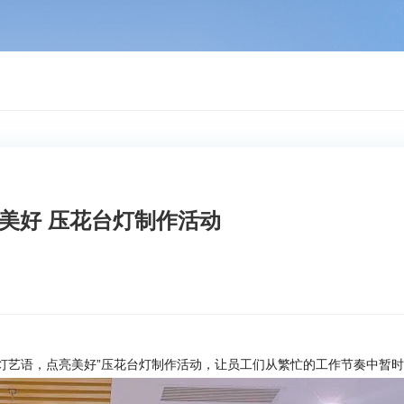
亮美好 压花台灯制作活动
花灯艺语，点亮美好”压花台灯制作活动，让员工们从繁忙的工作节奏中暂时解放出