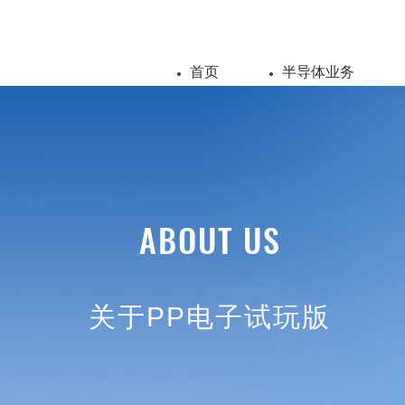
首页
半导体业务
ABOUT US
关于PP电子试玩版