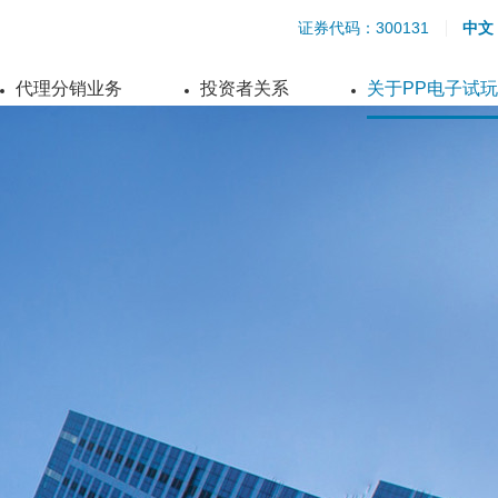
证券代码：300131
中文
代理分销业务
投资者关系
关于PP电子试