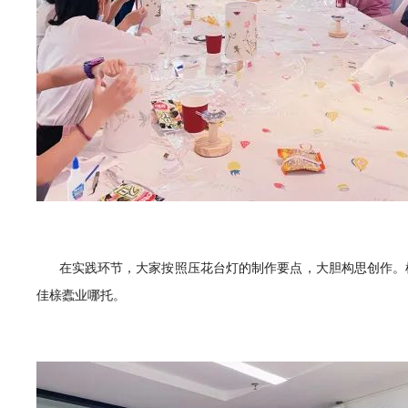
在实践环节，大家按照压花台灯的制作要点，大胆构思创作。根据自己的
佳榇蠹业哪托。