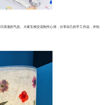
漫的气息。大家互相交流制作心得，分享自己的手工作品，并拍